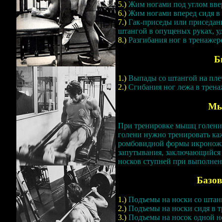
5.)
Жим ногами под углом ввер
6.)
Жим ногами вперед сидя в 
7.)
Гак-приседы или приседан
штангой в опущеных руках, уд
8.)
Разгибания ног в тренажер
Б
1.)
Выпады со штангой на пле
2.)
Сгибания ног лежа в трена
Мы
При тренировке мышц голени
голени нужно тренировать ка
ромбовидной формы икронож
запутывания, заключающийся
носков ступней при выполне
Базо
1.)
Подъемы на носки со штанг
2.)
Подъемы на носки сидя в т
3.)
Подъемы на носок одной но