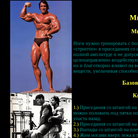
М
М
Ноги нужно тренировать с бо
«стриптиз» в приседаниях со
полной амплитуде и не допуск
целенаправленно воздействую
но и благотворно влияют на в
веществ, увеличивая способно
Базо
К
1.)
Приседания со штангой на 
можно положить под пятки но
упасть назад.
2.)
Приседания со штангой на 
3.)
Выпады со штангой на пле
4.)
Жим ногами вверх лежа в т